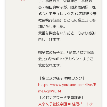
子、事務局長・佐藤雄己、事務局
員・福田真智子が、曄道悟朗様（株
式会社モデュレックス 代表取締役兼
社長執行役員）とともに贈呈式に参
加いたしました。
⁡貴重な機会をいただき、心より感謝
申し上げます。
贈呈式の様子は、｢企業メセナ協議
会｣公式YouTubeアカウントよりご
覧になれます。
【贈呈式の様子 視聴リンク】
https://www.youtube.com/live/B
meAkjhWLIM
【メセナアワード受賞詳細】
東京女子管弦楽団 ✖ 桂冠パートナ