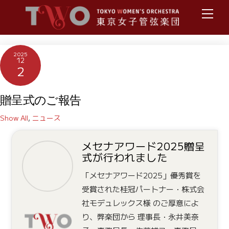
Skip
メ
ニ
to
ュ
content
ー
2025
12
2
贈呈式のご報告
Show All
,
ニュース
メセナアワード2025贈呈
式が行われました
「メセナアワード2025」優秀賞を
受賞された桂冠パートナー・株式会
社モデュレックス様 のご厚意によ
り、弊楽団から 理事長・永井美奈