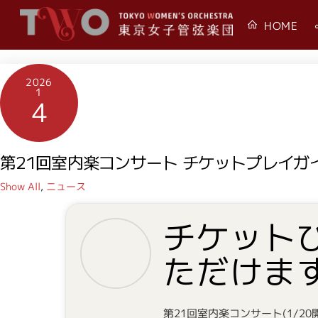
Skip
HOME
to
content
2026
1
4
第21回室内楽コンサート チケットプレイガ
Show All
,
ニュース
チケット
ただけま
第21回室内楽コンサート(1/2