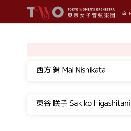
Skip
to
content
西方 舞 Mai Nishikata
東谷 咲子 Sakiko Higashitani