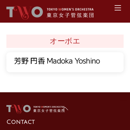
Skip
メ
ニ
to
ュ
content
ー
オーボエ
芳野 円香 Madoka Yoshino
Back
To
Contact
Top